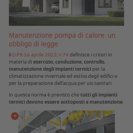
Manutenzione pompa di calore: un
obbligo di legge
Il
D.P.R.16 aprile 2013, n.74
definisce i criteri in
materia di
esercizio
,
conduzione
,
controllo
,
manutenzione degli impianti termici
per la
climatizzazione invernale ed estiva degli edifici e
per la preparazione dell’acqua per usi sanitari.
In questa norma è previsto che
tutti gli impianti
termici devono essere sottoposti a manutenzione
.