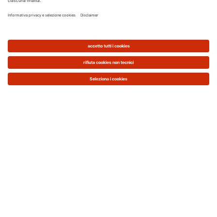
garantire una
maggiore sicurezza
mantenere
efficiente l’impianto
per
contenere i consumi e avere una
bolletta meno cara
Quando deve essere fatta la
manutenzione della pompa di
calore?
Le
pompe di calore
sono apparecchi elettrici,
quindi hanno bisogno di
obblighi diversi
rispetto a