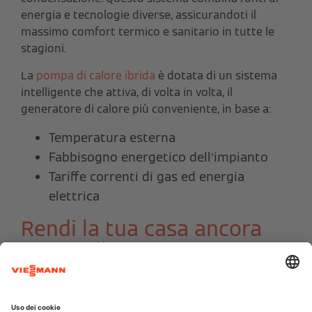
energia e tecnologie diverse, assicurandoti il
massimo comfort termico e sanitario in tutte le
stagioni.
La
pompa di calore ibrida
è dotata di un sistema
intelligente che attiva, di volta in volta, il
generatore di calore più conveniente, in base a:
Temperatura esterna
Fabbisogno energetico dell’impianto
Tariffe correnti di gas ed energia
elettrica
Rendi la tua casa ancora
più intelligente
Il sistema ibrido è solo un esempio di come
l’intelligenza artificiale applicata agli impianti
domestici può aiutarti a migliorare la qualità e il