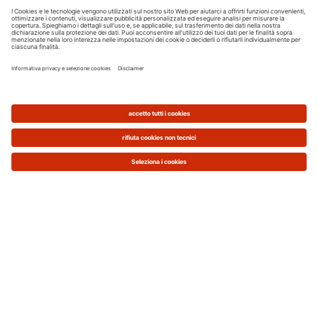
comfort degli ambienti in cui vivi, oltre che a
ridurre i costi energetici.
Usare lo smartphone
anche per gestire l’impianto di riscaldamento,
infatti, sarebbe una vera comodità.
Grazie a Viessmann il tuo impianto di
riscaldamento diventa smart ed è possibile
controllare il funzionamento della caldaia in ogni
momento.
L’app
ViCare
ti permette di gestire direttamente da
dovunque ti trovi e in qualsiasi momento il tuo
generatore di calore (caldaia o pompa di calore) in
maniera semplice e pratica. Puoi comandare a
distanza l’accensione e lo spegnimento
dell’impianto di riscaldamento, impostare la
temperatura che desideri trovare al tuo rientro e
programmare gli orari di funzionamento del
sistema.