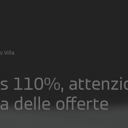
o Villa
 110%, attenzio
a delle offerte