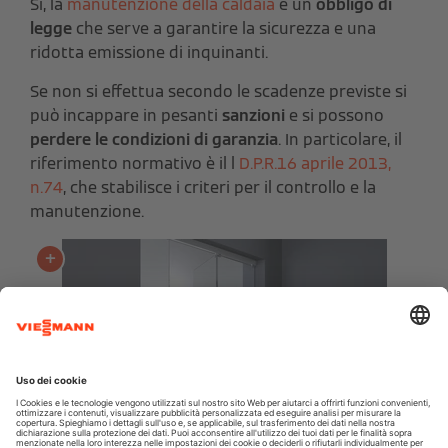
Sì, la
manutenzione della caldaia
è un
obbligo di
legge
che serve a garantire la sicurezza e una
ridotta emissione di inquinanti.
Se non si effettua secondo le scadenze previste si
può incappare in pesanti
sanzioni
e si possono
perdere le condizioni di garanzia
. In particolare, il
riferimento normativo è il l
D.P.R.16 aprile 2013,
n.74
, che stabilisce i criteri per il controllo e la
manutenzione.