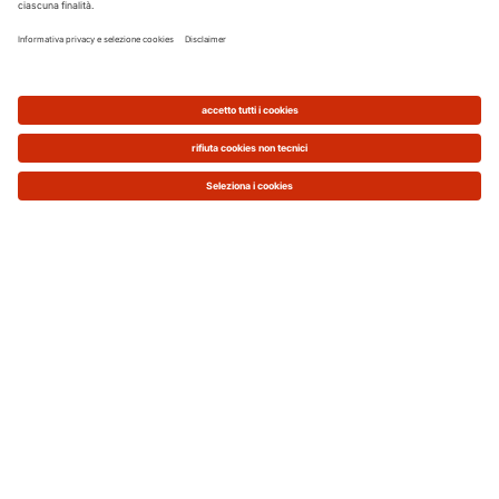
Se non ti ricordi quanto
hai fatto l’ultima
manutenzione
, verifica cosa è riportato sul
libretto
d’impianto
e nel caso sia necessario, contatta
subito un tecnico.
Consultazione del libretto d'impianto
: Il
Responsabile di impianto può ricercare e
visualizzare e/o salvare il proprio Libretto di
impianto ed i Rapporti di Controllo di
Efficienza Energetica con i Codici Catasto e
Chiave del Libretto di impianto oppure
attraverso la propria identità SPID (Sistema
Pubblico di Identità Digitale) o CIE (Carta di