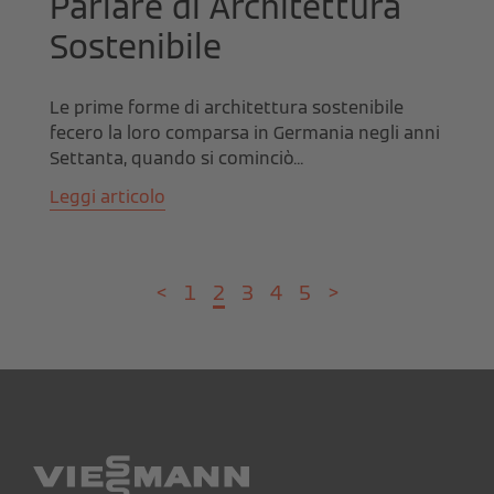
Parlare di Architettura
Sostenibile
Le prime forme di architettura sostenibile
fecero la loro comparsa in Germania negli anni
Settanta, quando si cominciò...
Leggi articolo
<
1
2
3
4
5
>