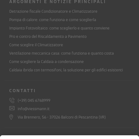
ARGOMENTI E NOTIZIE PRINCIPALI
Detrazione fiscale Condizionatore e Climatizzatore
Pompa di calore: come funziona e come sceglierla
Impianto Fotovoltaico: come sceglierlo e quanto conviene
Pro e contro del Riscaldamento a Pavimento
Come sceglire il Climatizzatore
Ventilazione meccanica casa: come funziona e quanto costa
Come scegliere la Caldaia a condensazione
Caldaia ibrida con termosifoni, la soluzione per gli edifici esistenti
CONTATTI
(+39) 045 6768999
info@viessmann.it
Via Brennero, 56 - 37026 Balconi di Pescantina (VR)
ISCRIVITI ALLA NEWSLETTER DI