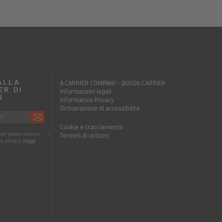
 ALLA
A CARRIER COMPANY - @2026 CARRIER
ER DI
Informazioni legali
N
Informativa Privacy
Dichiarazione di accessibilità
Cookie e tracciamento
er preso visione
Termini di utilizzo
*
a privacy (
leggi