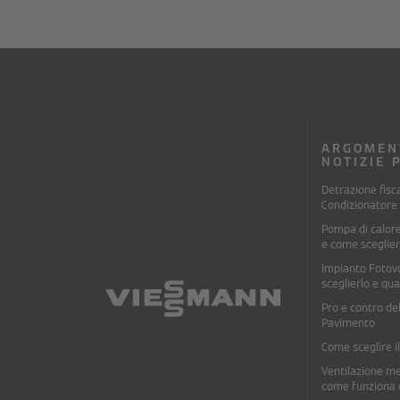
ARGOMEN
NOTIZIE 
Detrazione fisc
Condizionatore 
Pompa di calor
e come sceglier
Impianto Fotov
sceglierlo e qu
Pro e contro de
Pavimento
Come sceglire i
Ventilazione me
come funziona 