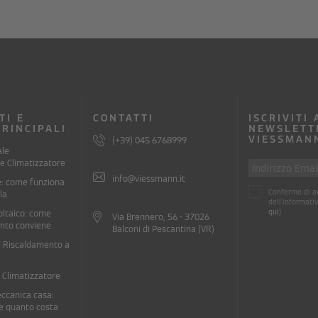
TI E
CONTATTI
ISCRIVITI
PRINCIPALI
NEWSLETT
VIESSMAN
(+39) 045 6768999
ale
e Climatizzatore
info@viessmann.it
e: come funziona
Confermo di av
la
dell'informativ
qui
)
oltaico: come
Via Brennero, 56 - 37026
anto conviene
Balconi di Pescantina (VR)
l Riscaldamento a
l Climatizzatore
ccanica casa:
e quanto costa