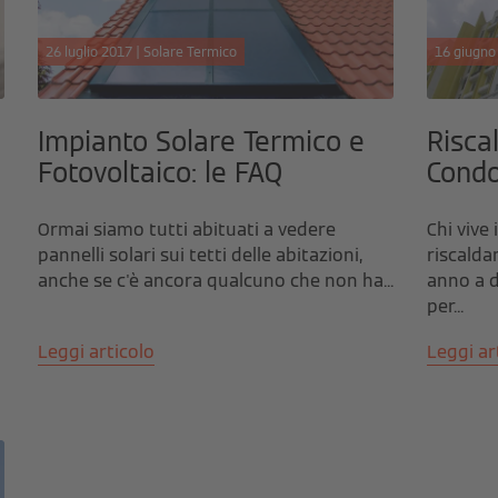
26 luglio 2017 | Solare Termico
16 giugno
Impianto Solare Termico e
Risc
Fotovoltaico: le FAQ
Condo
Ormai siamo tutti abituati a vedere
Chi vive
pannelli solari sui tetti delle abitazioni,
riscalda
anche se c'è ancora qualcuno che non ha...
anno a d
per...
Leggi articolo
Leggi ar