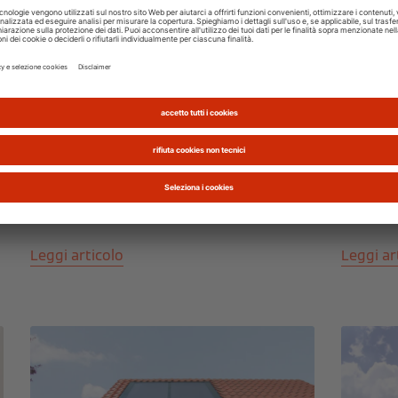
17 novembre 2017 | Caldaie a Condensazione
20 ottobre
Caldaia Acqua Calda, Cosa
Archi
Fare se Funziona Male
Cos’è
L'acqua calda funziona a intermittenza e
Fare arc
mentre fai la doccia sei costretto a
progetta
repentini sbalzi nella temperatura...
energica
limitato..
Leggi articolo
Leggi ar