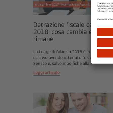
6 dicembre 2017 | Normative e Agevolazioni fiscali
Detrazione fiscale caldaia
2018: cosa cambia e cosa
rimane
La Legge di Bilancio 2018 è in dirittura
d'arrivo avendo ottenuto l'ok da parte del
Senato e, salvo modifiche alla...
Leggi articolo