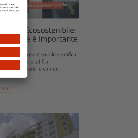
 2017 | Architettura Ecosostenibile
tettura Ecosostenibile:
 e Perché è Importante
hitettura ecosostenibile significa
re e costruire edifici
mente efficienti e con un
.
ticolo