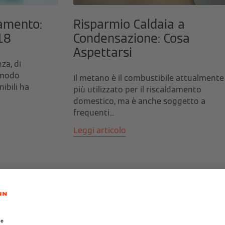
damento:
Risparmio Caldaia a
018
Condensazione: Cosa
Aspettarsi
za, di
n modo
Il metano è il combustibile attualmente
nibili ha
più utilizzato per il riscaldamento
domestico, ma è anche soggetto a
frequenti...
Leggi articolo