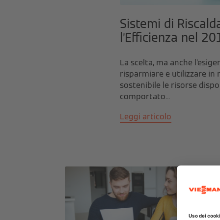
Sistemi di Riscal
l’Efficienza nel 2
La scelta, ma anche l’esigen
risparmiare e utilizzare i
sostenibile le risorse dispo
comportato...
Leggi articolo