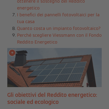
ottenere il sostegno del Reddito
energetico
I benefici dei pannelli fotovoltaici per la
tua casa
Quanto costa un impianto fotovoltaico?
Perché scegliere Viessmann con il Fondo
Reddito Energetico
Gli obiettivi del Reddito energetico:
sociale ed ecologico