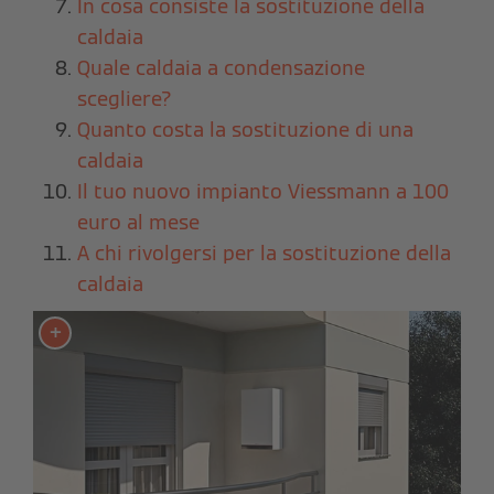
In cosa consiste la sostituzione della
caldaia
Quale caldaia a condensazione
scegliere?
Quanto costa la sostituzione di una
caldaia
Il tuo nuovo impianto Viessmann a 100
euro al mese
A chi rivolgersi per la sostituzione della
caldaia