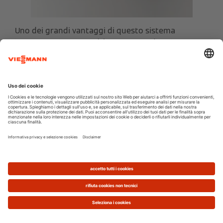
Uno dei grandi vantaggi di questo sistema
integrato Viessmann è la sua straordinaria
flessibilità
. Può, infatti, operare in perfetta sinergia
con un impianto di riscaldamento centralizzato già
esistente. Questo lo rende la scelta ideale per chi
desidera modernizzare la propria abitazione, ad
esempio integrandosi con una
caldaia a pellet
o a
biomassa per ottimizzarne il rendimento e
aggiungere la gestione simultanea dell'acqua calda
sanitaria, così come per chi sta valutando di
cambiare l'
impianto nella seconda casa
.
Allo stesso tempo, il dispositivo è progettato per
essere il c
uore pulsante
di un sistema Viessmann
completo, gestendo in totale autonomia tutte le
funzioni di climatizzazione e produzione di acqua
calda per garantire la massima
efficienza
e